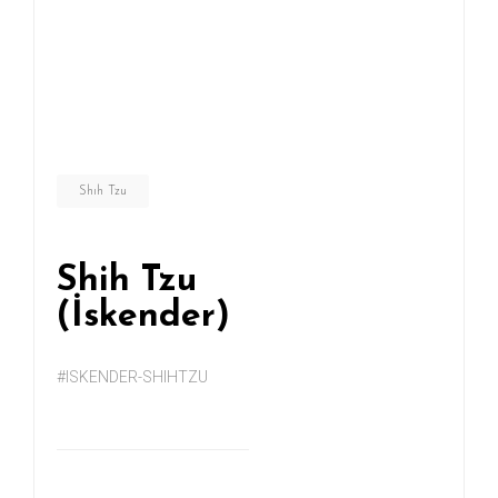
Shıh Tzu
Shih Tzu
(İskender)
#ISKENDER-SHIHTZU