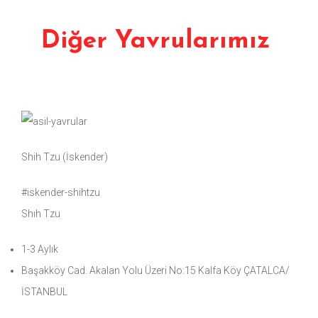
Diğer Yavrularımız
Shih Tzu (İskender)
#iskender-shihtzu
Shıh Tzu
1-3 Aylık
Başakköy Cad. Akalan Yolu Üzeri No:15 Kalfa Köy ÇATALCA/
İSTANBUL