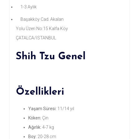
1-3 Aylık
Başakköy Cad. Akalan
Yolu Üzeri No:15 Kalfa Köy
ÇATALCA/İSTANBUL
Shih Tzu Genel
Özellikleri
Yaşam Süresi:
11/14 yıl
Köken:
Çin
Ağırlık:
4-7 kg
Boy:
20-28 cm